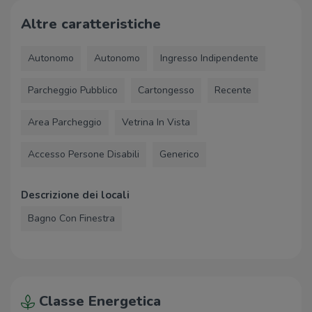
Ospedale San Bassiano - ULSS
1,9 Km
Altre caratteristiche
7 Pedemontana
Autonomo
Autonomo
Ingresso Indipendente
Supermercati
Parcheggio Pubblico
Cartongesso
Recente
Latterie Vicentine
410 m
Minimarket Alimentari Da
460 m
Area Parcheggio
Vetrina In Vista
Marco
Da Adriano Gastronomia
520 m
Accesso Persone Disabili
Generico
Biosapori
570 m
Mini Market
820 m
Descrizione dei locali
Negozi
Bagno Con Finestra
Dalle Nogare
210 m
Negozi
210 m
Formaggi al Casaro
240 m
Jes Clothes
260 m
Classe Energetica
Oregon
310 m