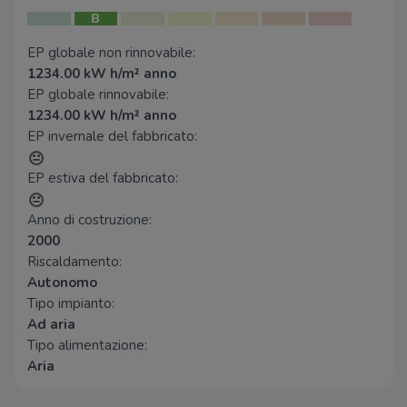
B
Bar
EP globale non rinnovabile:
Only One
110 m
1234.00 kW h/m² anno
Busiari
140 m
EP globale rinnovabile:
1234.00 kW h/m² anno
Bar Corona
160 m
EP invernale del fabbricato:
Centro Commerciale Centro
170 m
Storico
EP estiva del fabbricato:
Bar Sfizio
190 m
Anno di costruzione:
Ristoranti
2000
Asuka
90 m
Riscaldamento:
Pizzeria Saraceno
220 m
Autonomo
Tipo impianto:
Ristorante 21Trevisani
240 m
Ad aria
Parolini
240 m
Tipo alimentazione:
Pizzeria Marechiaro L'Aquila
280 m
Aria