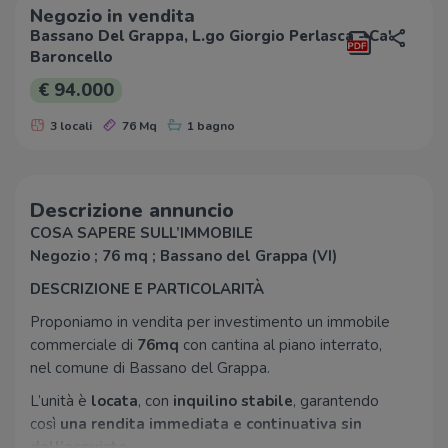
Negozio in vendita
Bassano Del Grappa, L.go Giorgio Perlasca - Ca'
Baroncello
€ 94.000
3 locali
76 Mq
1 bagno
Descrizione annuncio
COSA SAPERE SULL’IMMOBILE
Negozio ; 76 mq ; Bassano del Grappa (VI)
DESCRIZIONE E PARTICOLARITÀ
Proponiamo in vendita per investimento un immobile
commerciale di
76mq
con cantina al piano interrato,
nel comune di Bassano del Grappa.
L’unità è
locata
, con
inquilino stabile
, garantendo
così
una rendita immediata e continuativa sin
dall’acquisto
.