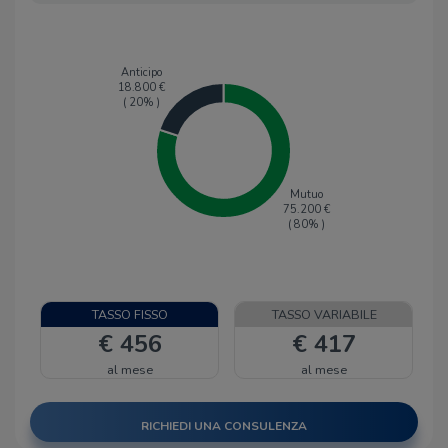
Anticipo
18.800
€
(
20
% )
Mutuo
75.200
€
(
80
% )
TASSO FISSO
TASSO VARIABILE
€ 456
€ 417
al mese
al mese
RICHIEDI UNA CONSULENZA